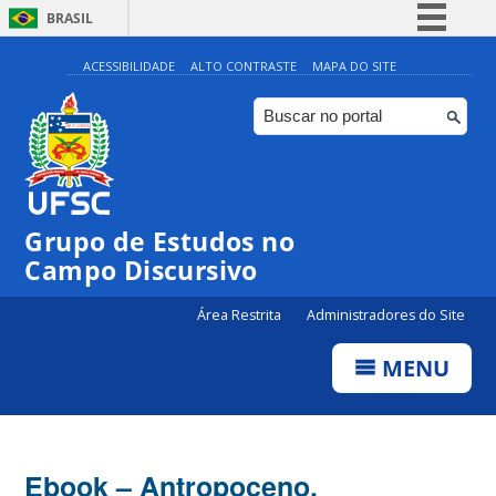
BRASIL
Simplifique!
ACESSIBILIDADE
ALTO CONTRASTE
MAPA DO SITE
Comunica BR
Participe
Acesso à informação
Legislação
Grupo de Estudos no
Canais
Campo Discursivo
Área Restrita
Administradores do Site
MENU
Ebook – Antropoceno,