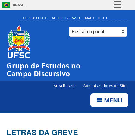
BRASIL
Simplifique!
ACESSIBILIDADE
ALTO CONTRASTE
MAPA DO SITE
Comunica BR
Participe
Acesso à informação
Legislação
Grupo de Estudos no
Canais
Campo Discursivo
Área Restrita
Administradores do Site
MENU
LETRAS DA GREVE