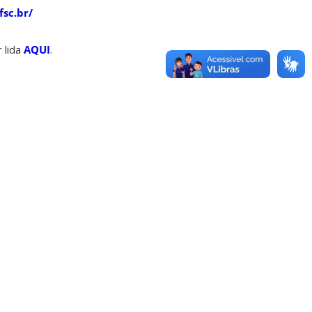
sc.br/
 lida
AQUI
.