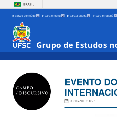
BRASIL
Ir para o conteúdo
1
Ir para o menu
2
Ir para a busca
3
Ir para o rodapé
4
Grupo de Estudos n
EVENTO DO
INTERNACI
09/10/2019 10:26