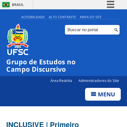
BRASIL
Simplifique!
ACESSIBILIDADE
ALTO CONTRASTE
MAPA DO SITE
Comunica BR
Participe
Acesso à informação
Legislação
Grupo de Estudos no
Canais
Campo Discursivo
Área Restrita
Administradores do Site
MENU
INCLUSIVE | Primeiro