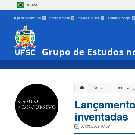
BRASIL
Ir para o conteúdo
1
Ir para o menu
2
Ir para a busca
3
Ir para o rodapé
4
Grupo de Estudos n
Notícias
Sem categ
Lançamento 
inventadas
05/08/2023 07:53